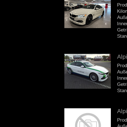
Prod
Kilo
Auße
Inne
Getr
Stan
Alp
Prod
Auße
Inne
Getr
Stan
Alp
Prod
Auße