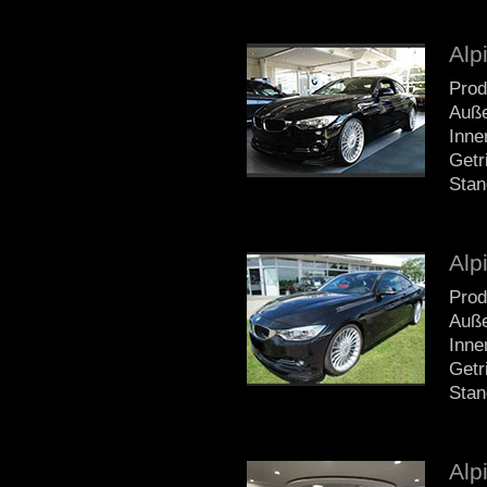
Alp
Prod
Auße
Inne
Getr
Stan
Alp
Prod
Auße
Inne
Getr
Stan
Alp