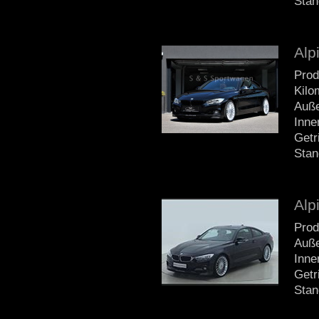
Stan
Alp
Prod
Kilo
Auße
Inne
Getr
Stan
Alp
Prod
Auße
Inne
Getr
Stan