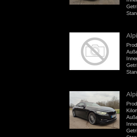
Getr
Stan
Alp
Prod
Auße
Inne
Getr
Stan
Alp
Prod
Kilo
Auße
Inne
Getr