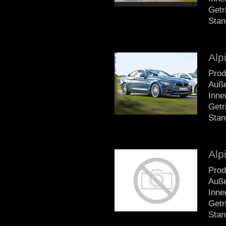
Getr
Stan
Alp
Prod
Auße
Inne
Getr
Stan
Alp
Prod
Auße
Inne
Getr
Stan