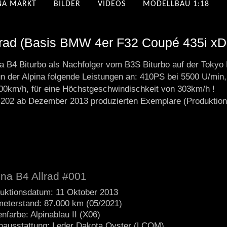
NA MARKT
BILDER
VIDEOS
MODELLBAU 1:18
rad (Basis BMW 4er F32 Coupé 435i xDr
a B4 Biturbo als Nachfolger vom B3S Biturbo auf der Tokyo 
 nun der Alpina folgende Leistungen an: 410PS bei 5500 U/
100km/h, für eine Höchstgeschwindischkeit von 303km/h !
den 202 ab Dezember 2013 produzierten Exemplare (Produkti
ina B4 Allrad #001
uktionsdatum: 11 Oktober 2013
meterstand: 87.000 km (05/2021)
nfarbe: Alpinablau II (X06)
nausstattung: Leder Dakota Oyster (LCOM)