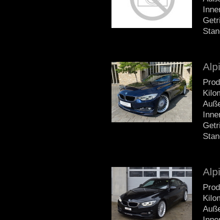
Inne
Getr
Stan
Alp
Prod
Kilo
Auße
Inne
Getr
Stan
Alp
Prod
Kilo
Auße
Inne